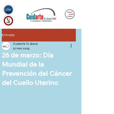
Entrada
Cuidarte Tu Salud
27 mar 2025
26 de marzo: Día
Mundial de la
Prevención del Cáncer
del Cuello Uterino