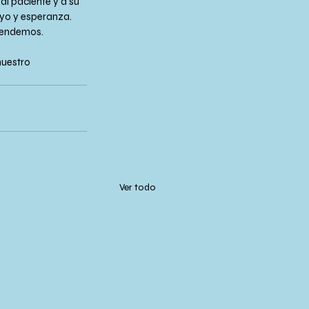
l paciente y a su 
oyo y esperanza. 
atendemos.
uestro 
Ver todo