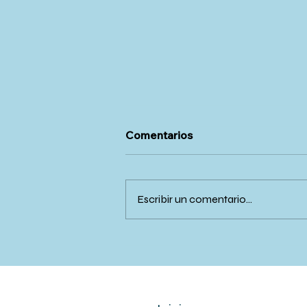
Comentarios
Escribir un comentario...
Día Mundial de las
Enfermedades Huérfanas:
un llamado a la inclusión
desde los programas de
salud