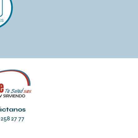
áctanos
 258 27 77