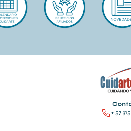
Cont
+ 57 315