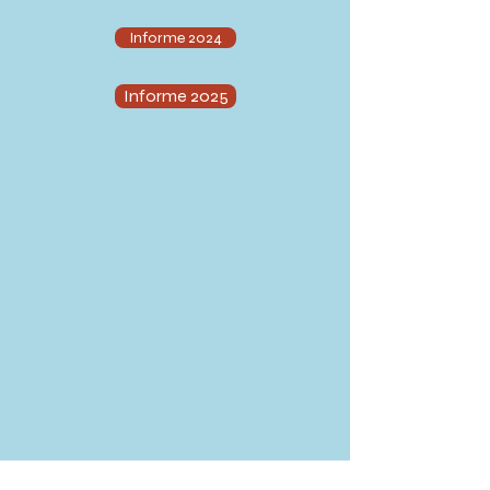
Informe 2024
Informe 2025
Revive nuestros
programas de YouTube
Experiencias virtuales pensadas para llevar
bienestar y educación a todos nuestros
usuarios, principalmente para los programas
de Cuidados Paliativos, Crónicos,
Programas Especiales, sus familias y sus
cuidadores.