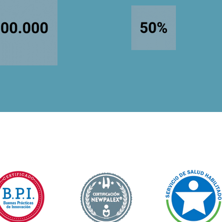
ntes atendidos
De satisfacción
Certificaciones