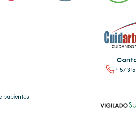
Cont
+ 57 315
e pacientes