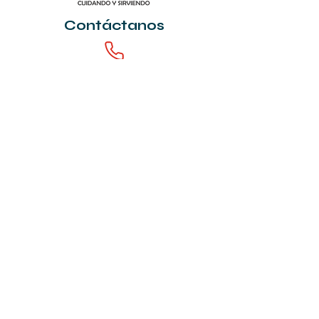
Contáctanos
+ 57 315 258 27 77
Inicio
Preguntas frecuentes
Transparencia
PQRS
Trabaja con nosotros
Usuarios felices
Participación ciudadana
Traslado no asistencial de pacientes
Manuales del usuario
Copyright © 2020 . Todos los derechos reservados. |
Cuidarte Tu Salud |
By
CIMA +