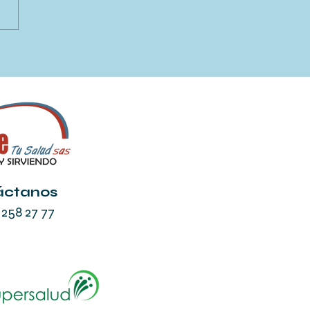
CUIDADO AL
DADOR Y LA
ORTANCIA DE LAS
ES DE APOYO
áctanos
 258 27 77