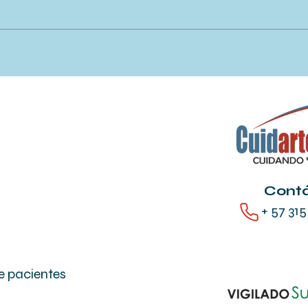
APRENDE SOBRE LAS
EL 
ASOCIACIONES DE
CUI
USUARIOS
IMP
RED
Cont
+ 57 315
e pacientes