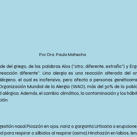
Por Dra. Paula Mahecha
e del griego, de las palabras Alos (“otro, diferente, extraño”) y Ergo
 “reacción diferente”. Una alergia es una reacción alterada del 
érgeno, el cual es inofensivo, pero afecta a personas genéticame
Organización Mundial de la Alergia (WAO), más del 30% de la pobla
 alérgica. Además, el cambio climático, la contaminación y los hábit
ción.
estión nasal.Picazón en ojos, nariz o garganta.Urticaria o erupcione
d para respirar o silbidos al respirar (asma).Hinchazón en labios, le