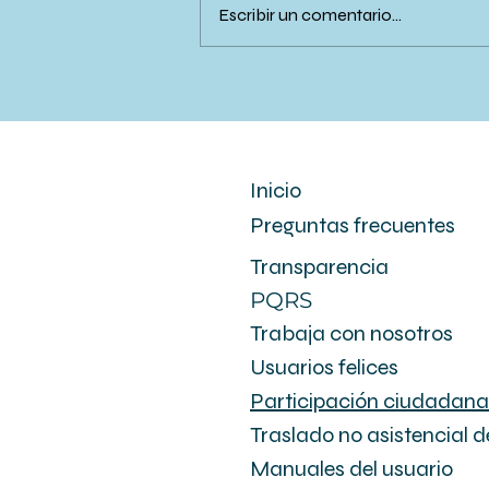
Escribir un comentario...
Día Mundial de las
Enfermedades Huérfanas:
un llamado a la inclusión
desde los programas de
salud
Inicio
Preguntas frecuentes
Transparencia
PQRS
Trabaja con nosotros
Usuarios felices
Participación ciudadana
Traslado no asistencial d
Manuales del usuario